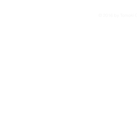
© 2016 by Tomoki O